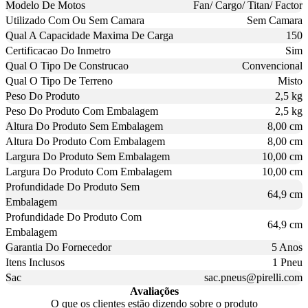
Modelo De Motos
Fan/ Cargo/ Titan/ Factor
Utilizado Com Ou Sem Camara
Sem Camara
Qual A Capacidade Maxima De Carga
150
Certificacao Do Inmetro
Sim
Qual O Tipo De Construcao
Convencional
Qual O Tipo De Terreno
Misto
Peso Do Produto
2,5 kg
Peso Do Produto Com Embalagem
2,5 kg
Altura Do Produto Sem Embalagem
8,00 cm
Altura Do Produto Com Embalagem
8,00 cm
Largura Do Produto Sem Embalagem
10,00 cm
Largura Do Produto Com Embalagem
10,00 cm
Profundidade Do Produto Sem
64,9 cm
Embalagem
Profundidade Do Produto Com
64,9 cm
Embalagem
Garantia Do Fornecedor
5 Anos
Itens Inclusos
1 Pneu
Sac
sac.pneus@pirelli.com
Avaliações
O que os clientes estão dizendo sobre o produto