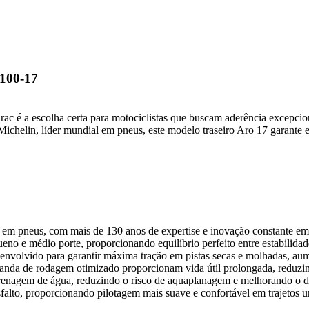
/100-17
c é a escolha certa para motociclistas que buscam aderência excepcion
chelin, líder mundial em pneus, este modelo traseiro Aro 17 garante est
 em pneus, com mais de 130 anos de expertise e inovação constante em
eno e médio porte, proporcionando equilíbrio perfeito entre estabilida
nvolvido para garantir máxima tração em pistas secas e molhadas, au
anda de rodagem otimizado proporcionam vida útil prolongada, reduzin
a drenagem de água, reduzindo o risco de aquaplanagem e melhorando o
alto, proporcionando pilotagem mais suave e confortável em trajetos ur