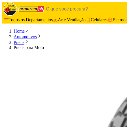
Todos os Departamentos
Ar e Ventilação
Celulares
Eletrod
Home
Automotivos
Pneus
Pneus para Moto