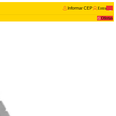
Informar CEP
Entrar
0
Ofertas