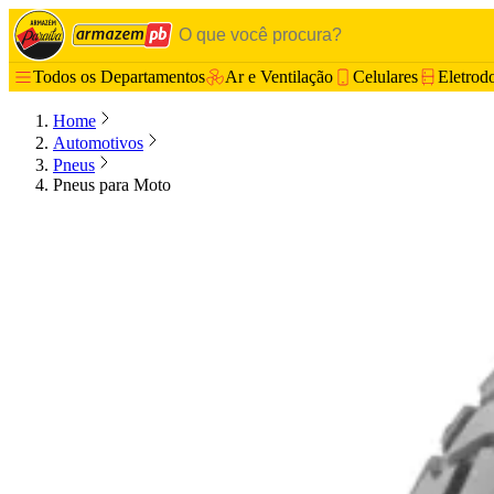
Todos os Departamentos
Ar e Ventilação
Celulares
Eletrod
Home
Automotivos
Pneus
Pneus para Moto