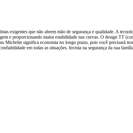
listas exigentes que não abrem mão de segurança e qualidade. A tecnol
nagem e proporcionando maior estabilidade nas curvas. O design TT (co
eus Michelin significa economia no longo prazo, pois você precisará t
e confiabilidade em todas as situações. Invista na segurança da sua fa