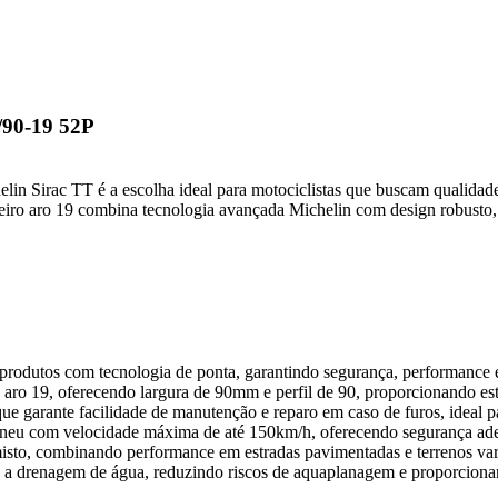
/90-19 52P
lin Sirac TT é a escolha ideal para motociclistas que buscam qualidad
eiro aro 19 combina tecnologia avançada Michelin com design robusto, 
rodutos com tecnologia de ponta, garantindo segurança, performance e 
aro 19, oferecendo largura de 90mm e perfil de 90, proporcionando esta
e garante facilidade de manutenção e reparo em caso de furos, ideal par
neu com velocidade máxima de até 150km/h, oferecendo segurança adeq
to, combinando performance em estradas pavimentadas e terrenos variad
 a drenagem de água, reduzindo riscos de aquaplanagem e proporciona