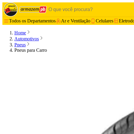
Todos os Departamentos
Ar e Ventilação
Celulares
Eletrod
Home
Automotivos
Pneus
Pneus para Carro