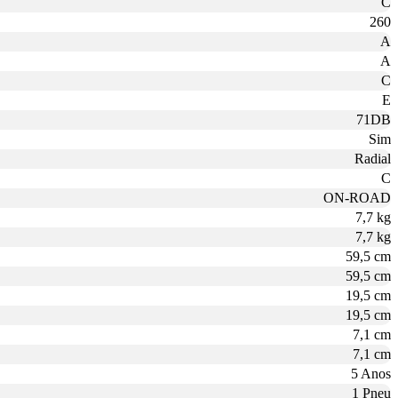
C
260
A
A
C
E
71DB
Sim
Radial
C
ON-ROAD
7,7 kg
7,7 kg
59,5 cm
59,5 cm
19,5 cm
19,5 cm
7,1 cm
7,1 cm
5 Anos
1 Pneu