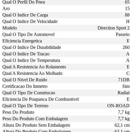
Qual O Perfil Do Pneu
65
Aro
15
Qual O Indice De Carga
88
Qual O Indice De Velocidade
H
Modelo
Direction Sport 2
Qual O Tipo De Automovel
Passeio
Eficiencia Energetica
E
Qual O Indice De Durabilidade
260
Qual O Indice De Tracao
A
Qual O Indice De Temperatura
A
Qual A Resistencia Ao Rolamento
E
Qual A Resistencia Ao Molhado
C
Qual O Nivel De Ruido
71DB
Certificacao Do Inmetro
Sim
Qual O Tipo De Construcao
Radial
Eficiencia De Poupanca De Combustivel
E
Qual O Tipo De Terreno
ON-ROAD
Peso Do Produto
7,7 kg
Peso Do Produto Com Embalagem
7,7 kg
Altura Do Produto Sem Embalagem
62,1 cm
Altura Do Produto Com Embalagem
62,1 cm