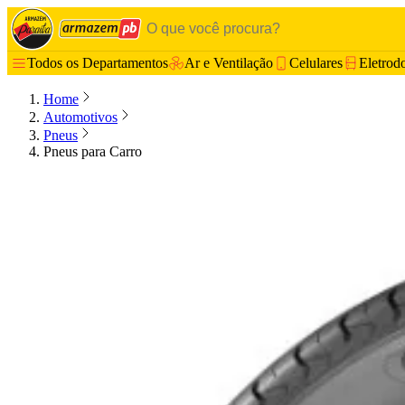
Todos os Departamentos
Ar e Ventilação
Celulares
Eletrod
Home
Automotivos
Pneus
Pneus para Carro