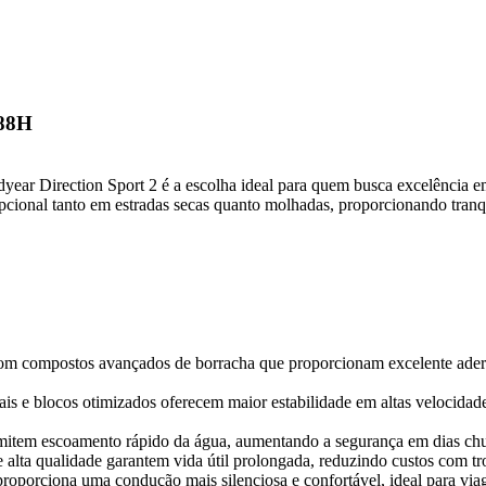
 88H
year Direction Sport 2 é a escolha ideal para quem busca excelência em
ional tanto em estradas secas quanto molhadas, proporcionando tranqu
 compostos avançados de borracha que proporcionam excelente aderênc
ais e blocos otimizados oferecem maior estabilidade em altas velocida
item escoamento rápido da água, aumentando a segurança em dias chuv
 alta qualidade garantem vida útil prolongada, reduzindo custos com tr
roporciona uma condução mais silenciosa e confortável, ideal para viag