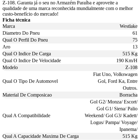
Z-108. Garanta já o seu no Armazém Paraíba e aproveite a
qualidade de uma marca reconhecida mundialmente com o melhor
custo-benefício do mercado!
Ficha técnica
Marca
Westlake
Diametro Do Pneu
61
Qual O Perfil Do Pneu
75
Aro
13
Qual O Indice De Carga
515 Kg
Qual O Indice De Velocidade
190 Km/H
Modelo
Z-108
Fiat Uno, Volkswagen
Qual O Tipo De Automovel
Gol, Ford Ka, Entre
Outros.
Material De Composicao
Borracha
Gol G2/ Monza/ Escort/
Gol G1/ Siena/ Palio
Qual A Compatibilidade
Weekend/ Gol G3/ Kadett/
Logus/ Pampa/ Voyage/
Ipanema/
Qual A Capacidade Maxima De Carga
515 Kg