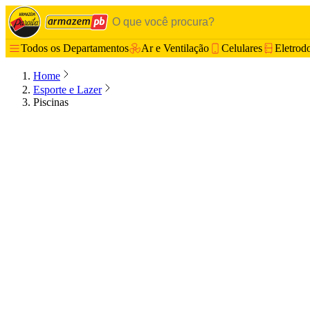
Todos os Departamentos
Ar e Ventilação
Celulares
Eletrod
Home
Esporte e Lazer
Piscinas