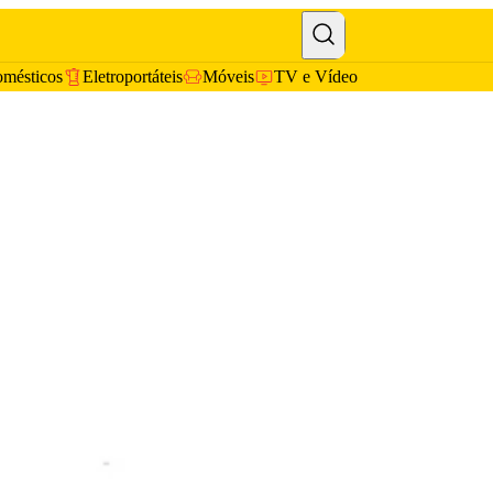
omésticos
Eletroportáteis
Móveis
TV e Vídeo