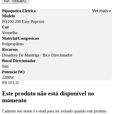
Ref.:
030646
Ver mais
Pipoqueira Eletrica
Modelo
PQ100-200 Easy Popcorn
Cor
Vermelha
Material/Composicao
Polipropileno
Recursos
Dosadora De Manteiga / Bico Direcionador
Bocal Direcionador
Sim
Potencia (W)
1200W
Price:
R$ 103,32
Este produto não está disponível no
momento
Cadastre seu nome e e-mail para ser avisado quando este produto