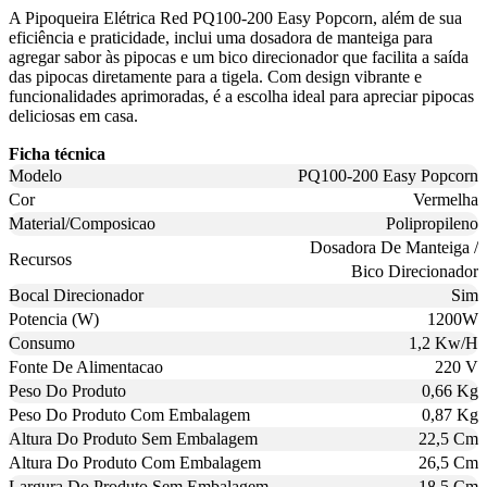
A Pipoqueira Elétrica Red PQ100-200 Easy Popcorn, além de sua
eficiência e praticidade, inclui uma dosadora de manteiga para
agregar sabor às pipocas e um bico direcionador que facilita a saída
das pipocas diretamente para a tigela. Com design vibrante e
funcionalidades aprimoradas, é a escolha ideal para apreciar pipocas
deliciosas em casa.
Ficha técnica
Modelo
PQ100-200 Easy Popcorn
Cor
Vermelha
Material/Composicao
Polipropileno
Dosadora De Manteiga /
Recursos
Bico Direcionador
Bocal Direcionador
Sim
Potencia (W)
1200W
Consumo
1,2 Kw/H
Fonte De Alimentacao
220 V
Peso Do Produto
0,66 Kg
Peso Do Produto Com Embalagem
0,87 Kg
Altura Do Produto Sem Embalagem
22,5 Cm
Altura Do Produto Com Embalagem
26,5 Cm
Largura Do Produto Sem Embalagem
18,5 Cm