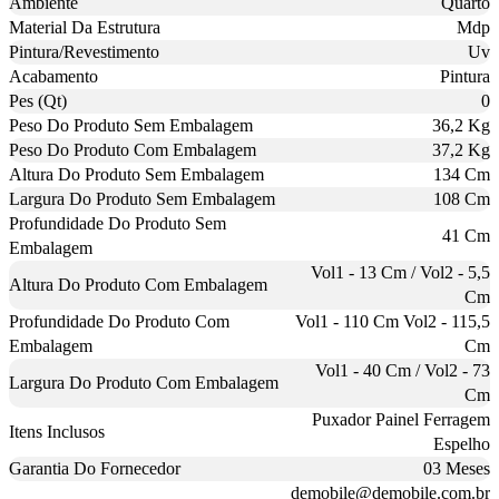
Ambiente
Quarto
Material Da Estrutura
Mdp
Pintura/Revestimento
Uv
Acabamento
Pintura
Pes (Qt)
0
Peso Do Produto Sem Embalagem
36,2 Kg
Peso Do Produto Com Embalagem
37,2 Kg
Altura Do Produto Sem Embalagem
134 Cm
Largura Do Produto Sem Embalagem
108 Cm
Profundidade Do Produto Sem
41 Cm
Embalagem
Vol1 - 13 Cm / Vol2 - 5,5
Altura Do Produto Com Embalagem
Cm
Profundidade Do Produto Com
Vol1 - 110 Cm Vol2 - 115,5
Embalagem
Cm
Vol1 - 40 Cm / Vol2 - 73
Largura Do Produto Com Embalagem
Cm
Puxador Painel Ferragem
Itens Inclusos
Espelho
Garantia Do Fornecedor
03 Meses
demobile@demobile.com.br