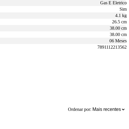
Gas E Eletrico
Sim
4.1 kg
26.5 cm
38.00 cm
38.00 cm
06 Meses
7891112213562
Ordenar por: