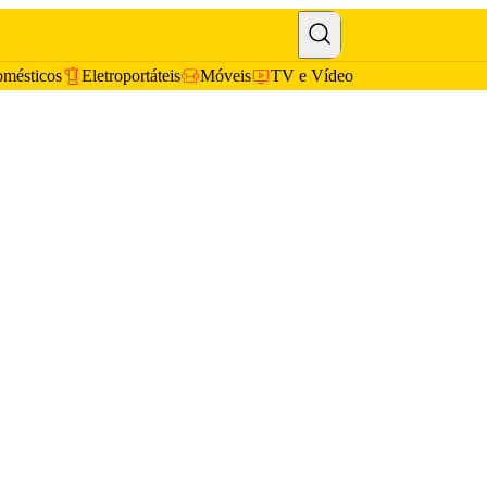
omésticos
Eletroportáteis
Móveis
TV e Vídeo