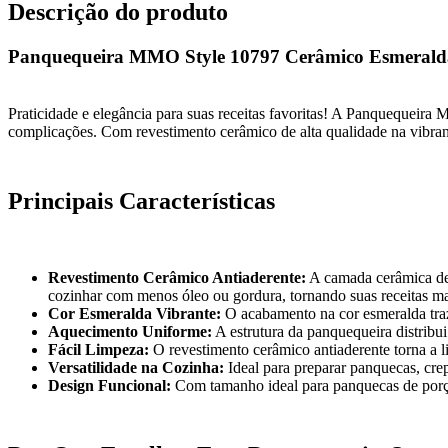
Descrição do produto
Panquequeira MMO Style 10797 Cerâmico Esmerald
Praticidade e elegância para suas receitas favoritas! A Panquequeira
complicações. Com revestimento cerâmico de alta qualidade na vibrant
Principais Características
Revestimento Cerâmico Antiaderente:
A camada cerâmica de 
cozinhar com menos óleo ou gordura, tornando suas receitas ma
Cor Esmeralda Vibrante:
O acabamento na cor esmeralda traz 
Aquecimento Uniforme:
A estrutura da panquequeira distribu
Fácil Limpeza:
O revestimento cerâmico antiaderente torna a l
Versatilidade na Cozinha:
Ideal para preparar panquecas, crepi
Design Funcional:
Com tamanho ideal para panquecas de porção