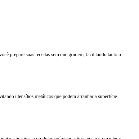
ocê prepare suas receitas sem que grudem, facilitando tanto o
evitando utensílios metálicos que podem arranhar a superfície
ponjas abrasivas e produtos químicos agressivos para manter o