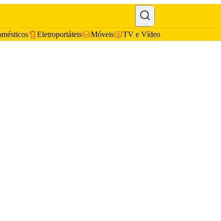
omésticos
Eletroportáteis
Móveis
TV e Vídeo