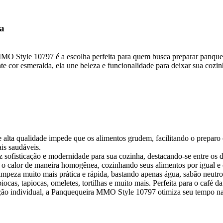
a
 MMO Style 10797 é a escolha perfeita para quem busca preparar panquec
e cor esmeralda, ela une beleza e funcionalidade para deixar sua cozi
alta qualidade impede que os alimentos grudem, facilitando o preparo 
is saudáveis.
sofisticação e modernidade para sua cozinha, destacando-se entre os d
i o calor de maneira homogênea, cozinhando seus alimentos por igual 
impeza muito mais prática e rápida, bastando apenas água, sabão neutr
ocas, tapiocas, omeletes, tortilhas e muito mais. Perfeita para o café d
 individual, a Panquequeira MMO Style 10797 otimiza seu tempo na cozi