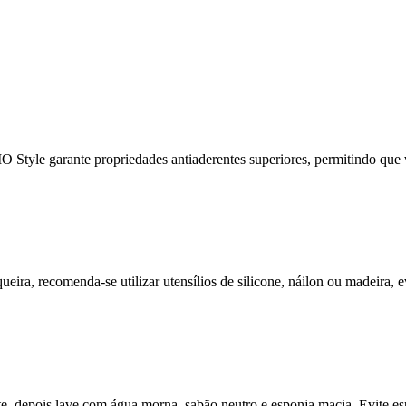
Style garante propriedades antiaderentes superiores, permitindo que v
ueira, recomenda-se utilizar utensílios de silicone, náilon ou madeira, 
e, depois lave com água morna, sabão neutro e esponja macia. Evite es