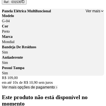
Ref.:
031535
Ver mais
Panela Elétrica Multifuncional
Modelo
G-04
Cor
Preto
Marca
Mondial
Bandeja De Residuos
Sim
Antiaderente
Sim
Possui Tampa
Sim
Price:
R$ 109,00
em até
10
x
de
R$ 10,90
sem juros
Ver mais opções de pagamento
Este produto não está disponível no
momento