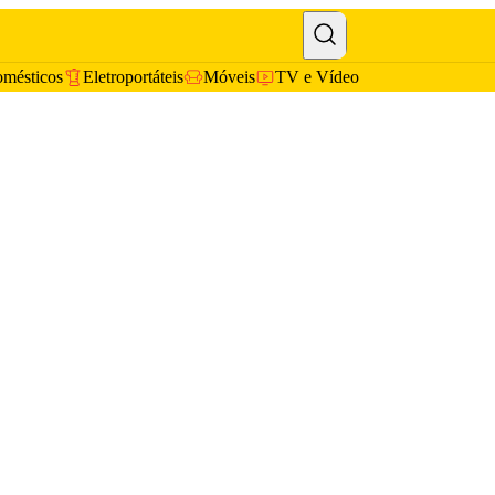
omésticos
Eletroportáteis
Móveis
TV e Vídeo