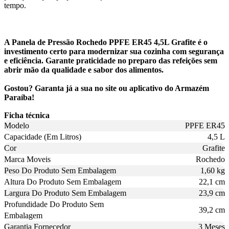
tempo.
A Panela de Pressão Rochedo PPFE ER45 4,5L Grafite é o
investimento certo para modernizar sua cozinha com segurança
e eficiência. Garante praticidade no preparo das refeições sem
abrir mão da qualidade e sabor dos alimentos.
Gostou? Garanta já a sua no site ou aplicativo do Armazém
Paraíba!
Ficha técnica
Modelo
PPFE ER45
Capacidade (Em Litros)
4,5 L
Cor
Grafite
Marca Moveis
Rochedo
Peso Do Produto Sem Embalagem
1,60 kg
Altura Do Produto Sem Embalagem
22,1 cm
Largura Do Produto Sem Embalagem
23,9 cm
Profundidade Do Produto Sem
39,2 cm
Embalagem
Garantia Fornecedor
3 Meses