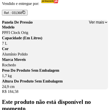
Vendido e entregue por:
Ref.:
031368
Ver mais
Panela De Pressão
Modelo
PPFI Clock Orig
Capacidade (Em Litros)
7 L
Cor
Alumínio Polido
Marca Moveis
Rochedo
Peso Do Produto Sem Embalagem
1,7 kg
Altura Do Produto Sem Embalagem
24,9 cm
Price:
R$ 184,58
Este produto não está disponível no
momento