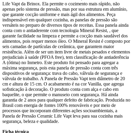
Life Vapt da Brinox. Ela permite o cozimento mais rápido, não
apenas pelo sistema de pressão, mas por sua estrutura em alumínio,
que garante cocção uniforme e mais ágil dos alimentos. Peça
indispensável em qualquer cozinha, as panelas de pressão são
versáteis no preparo de diversos tipos de receitas. Essa panela ainda
conta com o antiaderente com tecnologia Mineral Resist, , que
garante facilidade na limpeza e permite a cocção mais saudável dos
alimentos, pois requer menos óleo. O Mineral Resist é composto por
seis camadas de partículas de cerâmica, que garantem maior
resistência. Além de ser um item livre de metais pesados e elementos
prejudiciais à saúde (PFOA free), tem classificação de antiaderência
A (ótima) no Inmetro. Este produto foi pensado para agregar a
máxima segurança, pois esta panela de pressão conta com três
dispositivos de segurança: trava do cabo, válvula de segurança e
válvula de trabalho. A Panela de Pressão Vapt tem diâmetro de 20
cm e altura de 15 cm. O acabamento é na cor Vanilla, que agrega
sofisticação à decoração. O produto conta com alça e cabo em
baquelite, o que permite o manuseio com segurança. Há ainda
garantia de 2 anos para qualquer defeito de fabricação. Produzida no
Brasil com energia de fontes 100% renováveis e por meio de
processos que incorporam diferentes ações socioambientais, a
Panela de Pressão Ceramic Life Vapt leva para sua cozinha mais
segurança, beleza e qualidade.
Ficha técnica