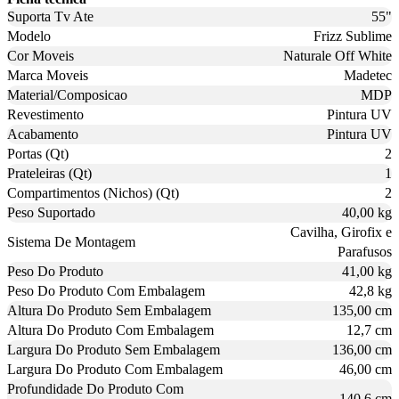
Suporta Tv Ate
55"
Modelo
Frizz Sublime
Cor Moveis
Naturale Off White
Marca Moveis
Madetec
Material/Composicao
MDP
Revestimento
Pintura UV
Acabamento
Pintura UV
Portas (Qt)
2
Prateleiras (Qt)
1
Compartimentos (Nichos) (Qt)
2
Peso Suportado
40,00 kg
Cavilha, Girofix e
Sistema De Montagem
Parafusos
Peso Do Produto
41,00 kg
Peso Do Produto Com Embalagem
42,8 kg
Altura Do Produto Sem Embalagem
135,00 cm
Altura Do Produto Com Embalagem
12,7 cm
Largura Do Produto Sem Embalagem
136,00 cm
Largura Do Produto Com Embalagem
46,00 cm
Profundidade Do Produto Com
140,6 cm