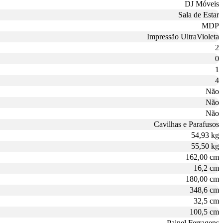
DJ Móveis
Sala de Estar
MDP
Impressão UltraVioleta
2
0
1
4
Não
Não
Não
Cavilhas e Parafusos
54,93 kg
55,50 kg
162,00 cm
16,2 cm
180,00 cm
348,6 cm
32,5 cm
100,5 cm
Painel Ferragens