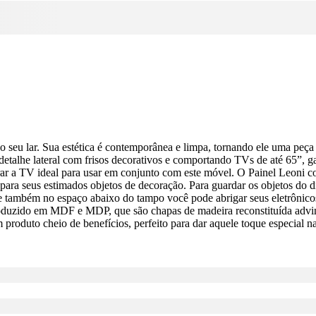
o seu lar. Sua estética é contemporânea e limpa, tornando ele uma peça
 detalhe lateral com frisos decorativos e comportando TVs de até 65”, g
r a TV ideal para usar em conjunto com este móvel. O Painel Leoni c
ra seus estimados objetos de decoração. Para guardar os objetos do di
e também no espaço abaixo do tampo você pode abrigar seus eletrônicos
 produzido em MDF e MDP, que são chapas de madeira reconstituída advi
 produto cheio de benefícios, perfeito para dar aquele toque especial n