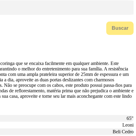
Buscar
 coringa que se encaixa facilmente em qualquer ambiente. Este
arantindo o melhor do entretenimento para sua família. A resistência
onta com uma ampla prateleira superior de 25mm de espessura e um
a a dia, aproveite as duas portas deslizantes com charmosos
. Não se preocupe com os cabos, este produto possui passa-fios para
ndas de reflorestamento, matéria prima que não prejudica o ambiente e
a sua casa, aproveite e torne seu lar mais aconchegante com este lindo
65"
Leoni
Beli Cedro