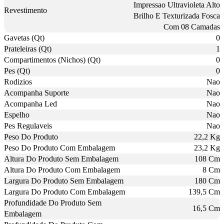
Impressao Ultravioleta Alto
Revestimento
Brilho E Texturizada Fosca
Com 08 Camadas
Gavetas (Qt)
0
Prateleiras (Qt)
1
Compartimentos (Nichos) (Qt)
0
Pes (Qt)
0
Rodizios
Nao
Acompanha Suporte
Nao
Acompanha Led
Nao
Espelho
Nao
Pes Regulaveis
Nao
Peso Do Produto
22,2 Kg
Peso Do Produto Com Embalagem
23,2 Kg
Altura Do Produto Sem Embalagem
108 Cm
Altura Do Produto Com Embalagem
8 Cm
Largura Do Produto Sem Embalagem
180 Cm
Largura Do Produto Com Embalagem
139,5 Cm
Profundidade Do Produto Sem
16,5 Cm
Embalagem