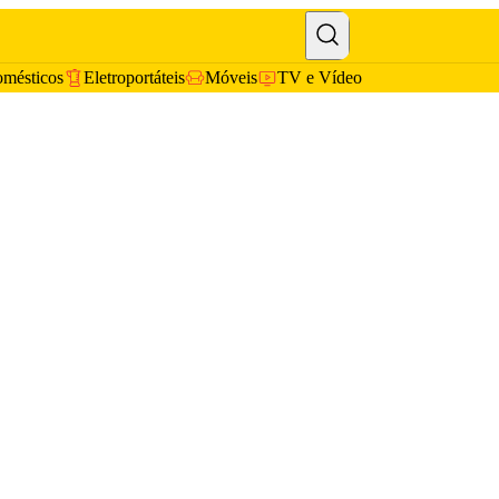
omésticos
Eletroportáteis
Móveis
TV e Vídeo