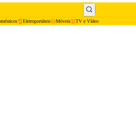
omésticos
Eletroportáteis
Móveis
TV e Vídeo