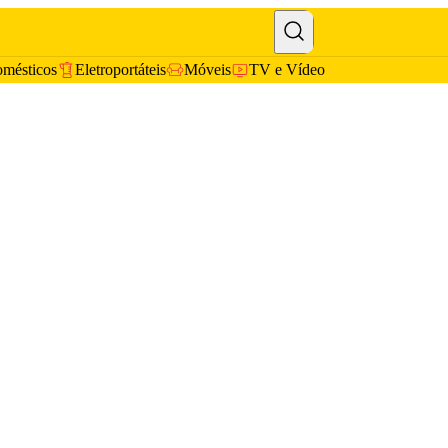
omésticos
Eletroportáteis
Móveis
TV e Vídeo