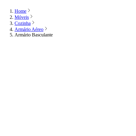
Home
Móveis
Cozinha
Armário Aéreo
Armário Basculante