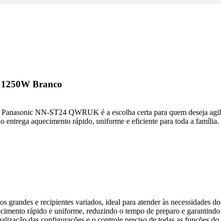
 1250W Branco
as Panasonic NN-ST24 QWRUK é a escolha certa para quem deseja agili
o entrega aquecimento rápido, uniforme e eficiente para toda a família.
s grandes e recipientes variados, ideal para atender às necessidades do d
imento rápido e uniforme, reduzindo o tempo de preparo e garantindo r
sualização das configurações e o controle preciso de todas as funções do