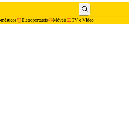
omésticos
Eletroportáteis
Móveis
TV e Vídeo