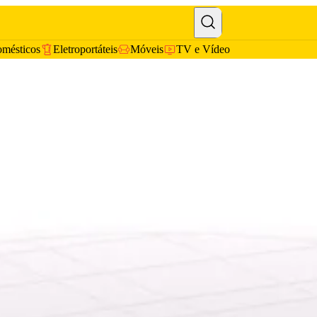
omésticos
Eletroportáteis
Móveis
TV e Vídeo