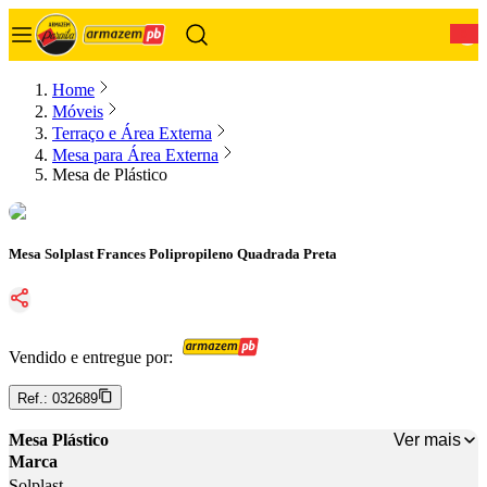
0
Home
Móveis
Terraço e Área Externa
Mesa para Área Externa
Mesa de Plástico
Mesa Solplast Frances Polipropileno Quadrada Preta
Vendido e entregue por:
Ref.:
032689
Ver mais
Mesa Plástico
Marca
Solplast