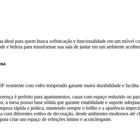
lha ideal para quem busca sofisticação e funcionalidade em um móvel 
e beleza para transformar sua sala de jantar em um ambiente acolhed
ena
resistente com vidro temperado garante maior durabilidade e facilita a
ença é perfeito para apartamentos, casas com espaço reduzido ou para 
 a mesa possui base sólida que garante estabilidade e suporte adequad
peza rápida e prática, mantendo sempre o brilho e a aparência impecáv
a com diferentes estilos de decoração, desde ambientes modernos até cl
 para criar um espaço de refeições íntimo e aconchegante.