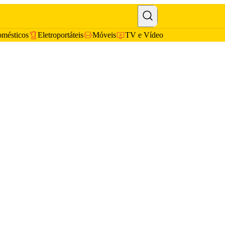
omésticos
Eletroportáteis
Móveis
TV e Vídeo