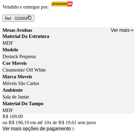
Vendido e entregue por:
Ref.:
032659
Ver mais
Mesas Avulsas
Material Da Estrutura
MDF
Modelo
Destack Pequena
Cor Moveis
Cinamomo/ Off White
Marca Moveis
Móveis São Carlos
Ambiente
Sala de Jantar
Material Do Tampo
MDF
Price:
R$ 169,00
ou
R$ 196,19
em até
10
x
de
R$ 19,61
sem juros
Ver mais opções de pagamento