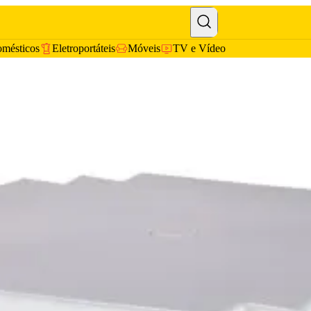
omésticos
Eletroportáteis
Móveis
TV e Vídeo