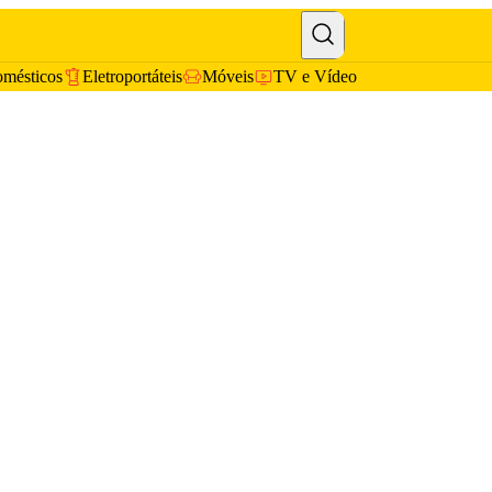
omésticos
Eletroportáteis
Móveis
TV e Vídeo