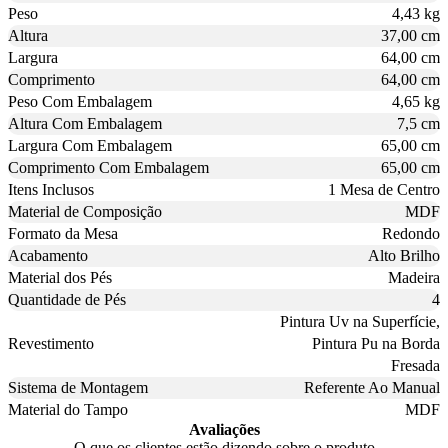
Peso
4,43 kg
Altura
37,00 cm
Largura
64,00 cm
Comprimento
64,00 cm
Peso Com Embalagem
4,65 kg
Altura Com Embalagem
7,5 cm
Largura Com Embalagem
65,00 cm
Comprimento Com Embalagem
65,00 cm
Itens Inclusos
1 Mesa de Centro
Material de Composição
MDF
Formato da Mesa
Redondo
Acabamento
Alto Brilho
Material dos Pés
Madeira
Quantidade de Pés
4
Pintura Uv na Superfície,
Revestimento
Pintura Pu na Borda
Fresada
Sistema de Montagem
Referente Ao Manual
Material do Tampo
MDF
Avaliações
O que os clientes estão dizendo sobre o produto