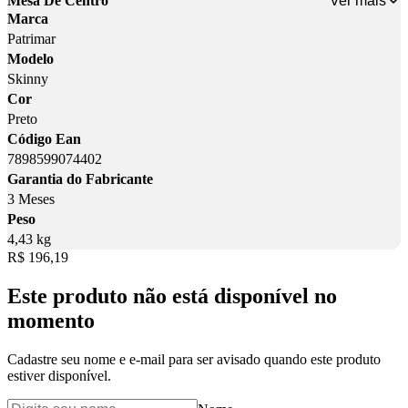
Ver mais
Mesa De Centro
Marca
Patrimar
Modelo
Skinny
Cor
Preto
Código Ean
7898599074402
Garantia do Fabricante
3 Meses
Peso
4,43 kg
Price:
R$ 196,19
Este produto não está disponível no
momento
Cadastre seu nome e e-mail para ser avisado quando este produto
estiver disponível.