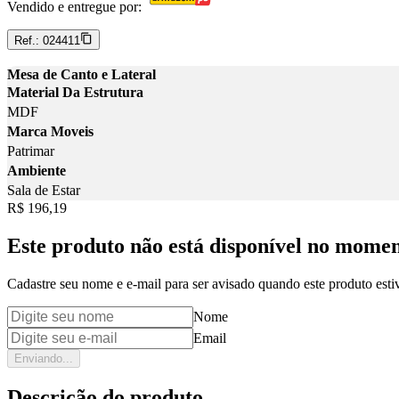
Vendido e entregue por:
Ref.:
024411
Mesa de Canto e Lateral
Material Da Estrutura
MDF
Marca Moveis
Patrimar
Ambiente
Sala de Estar
Price:
R$ 196,19
Este produto não está disponível no mome
Cadastre seu nome e e-mail para ser avisado quando este produto estiv
Nome
Email
Enviando...
Descrição do produto