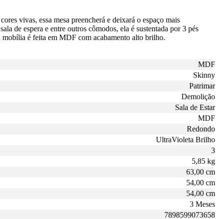
 cores vivas, essa mesa preencherá e deixará o espaço mais
ala de espera e entre outros cômodos, ela é sustentada por 3 pés
 a mobília é feita em MDF com acabamento alto brilho.
MDF
Skinny
Patrimar
Demolição
Sala de Estar
MDF
Redondo
UltraVioleta Brilho
3
5,85 kg
63,00 cm
54,00 cm
54,00 cm
3 Meses
7898599073658