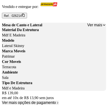
Vendido e entregue por:
Ref.:
026214
Ver mais
Mesa de Canto e Lateral
Material Da Estrutura
Mdf E Madeira
Modelo
Lateral Skinny
Marca Moveis
Patrimar
Cor Moveis
Terracota
Ambiente
Sala
Tipo De Estrutura
Mdf e Madeira
Price:
R$ 139,00
em até
10
x
de
R$ 13,90
sem juros
Ver mais opções de pagamento