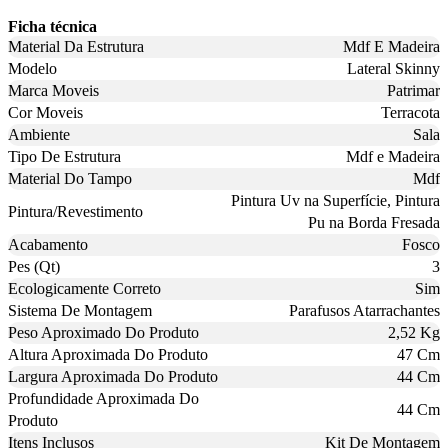
Ficha técnica
Material Da Estrutura
Mdf E Madeira
Modelo
Lateral Skinny
Marca Moveis
Patrimar
Cor Moveis
Terracota
Ambiente
Sala
Tipo De Estrutura
Mdf e Madeira
Material Do Tampo
Mdf
Pintura Uv na Superfície, Pintura
Pintura/Revestimento
Pu na Borda Fresada
Acabamento
Fosco
Pes (Qt)
3
Ecologicamente Correto
Sim
Sistema De Montagem
Parafusos Atarrachantes
Peso Aproximado Do Produto
2,52 Kg
Altura Aproximada Do Produto
47 Cm
Largura Aproximada Do Produto
44 Cm
Profundidade Aproximada Do
44 Cm
Produto
Itens Inclusos
Kit De Montagem