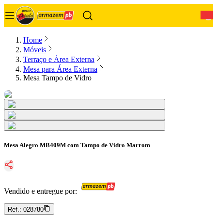
0
Home
Móveis
Terraço e Área Externa
Mesa para Área Externa
Mesa Tampo de Vidro
Mesa Alegro MB409M com Tampo de Vidro Marrom
Vendido e entregue por:
Ref.:
028780