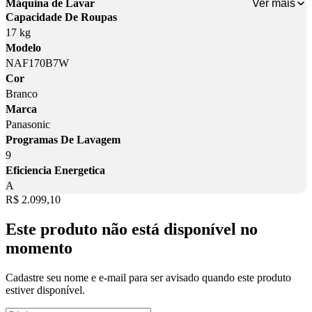
Ver mais
Máquina de Lavar
Capacidade De Roupas
17 kg
Modelo
NAF170B7W
Cor
Branco
Marca
Panasonic
Programas De Lavagem
9
Eficiencia Energetica
A
Price:
R$ 2.099,10
Este produto não está disponível no
momento
Cadastre seu nome e e-mail para ser avisado quando este produto
estiver disponível.