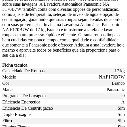
sobre suas lavagens. A Lavadora Automática Panasonic NA
F170B7W também conta com diversas opções de personalização,
como ajuste de temperatura, seleção de níveis de água e opção de
centrifugação, garantindo que suas roupas sejam lavadas de acordo
com suas preferências. Invista na Lavadora Automática Panasonic
NA F170B7W de 17 kg Branco e transforme a tarefa de lavar
roupas em um processo rápido e eficiente. Garanta roupas limpas e
bem cuidadas em pouco tempo, com a qualidade e confiabilidade
que somente a Panasonic pode oferecer. Adquira a sua lavadora hoje
mesmo e aproveite todos os benefícios que ela proporciona para o
seu dia a dia!
Ficha técnica
Capacidade De Roupas
17 kg
Modelo
NAF170B7W
Cor
Branco
Marca
Panasonic
Programas De Lavagem
9
Eficiencia Energetica
A
Eficiencia De Centrifugacao
Sim
Duplo Enxague
Sim
Filtro
Sim
Elimina Fiapos
Sim