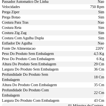
Passador Automatico De Linha
Nao
Velocidades
750 Rpm
Prega Ziper
Sim
Prega Botao
Sim
Costura Para Tras
Nao
Costura Reta
Sim
Costura Zig Zag
Sim
Costura Com Agulha Dupla
Sim
Enfiador De Agulha
Nao
Fonte De Alimentacao
220V
Peso Do Produto Sem Embalagem
4,5 Kg
Peso Do Produto Com Embalagem
6 Kg
Altura Do Produto Sem Embalagem
29 Cm
Largura Do Produto Sem Embalagem
36 Cm
Profundidade Do Produto Sem
18 Cm
Embalagem
Altura Do Produto Com Embalagem
35 Cm
Profundidade Do Produto Com
22 Cm
Embalagem
Largura Do Produto Com Embalagem
43 Cm
01 Máquina de Costura,