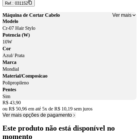
Ref.:
031152
Ver mais
Máquina de Cortar Cabelo
Modelo
Cr-07 Hair Stylo
Potencia (W)
10W
Cor
Azul/ Prata
Marca
Mondial
Material/Composicao
Polipropileno
Pentes
Sim
Price:
R$ 43,90
ou
R$ 50,96
em até
5
x
de
R$ 10,19
sem juros
Ver mais opções de pagamento
Este produto não está disponível no
momento