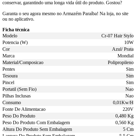
conservar, garantindo uma longa vida útil do produto. Gostou?
Garanta o seu agora mesmo no Armazém Paraíba! Na loja, no site
ou no aplicativo.
Ficha técnica
Modelo
Cr-07 Hair Stylo
Potencia (W)
10W
Cor
Azul/ Prata
Marca
Mondial
Material/Composicao
Polipropileno
Pentes
Sim
Tesoura
Sim
Pincel
Sim
Portatil (Sem Fio)
Nao
Pilhas Inclusas
Nao
Consumo
0,01Kw/H
Fonte De Alimentacao
220V
Peso Do Produto
0,480 Kg
Peso Do Produto Com Embalagem
0,560 Kg
Altura Do Produto Sem Embalagem
5 Cm
Largura Do Produto Sem Embalagem
5,5 Cm