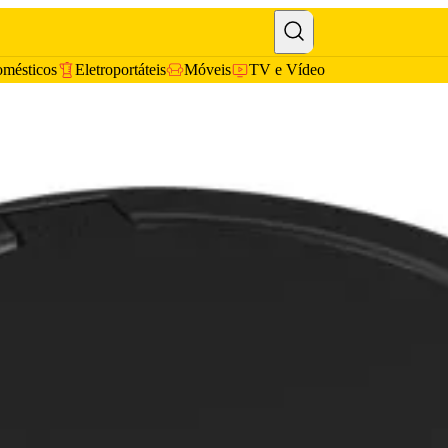
omésticos
Eletroportáteis
Móveis
TV e Vídeo