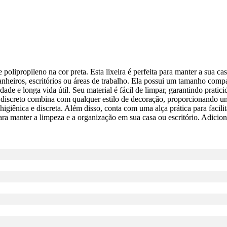
 polipropileno na cor preta. Esta lixeira é perfeita para manter a sua c
banheiros, escritórios ou áreas de trabalho. Ela possui um tamanho com
de e longa vida útil. Seu material é fácil de limpar, garantindo praticid
gn discreto combina com qualquer estilo de decoração, proporcionando 
giênica e discreta. Além disso, conta com uma alça prática para facilit
ra manter a limpeza e a organização em sua casa ou escritório. Adicione 