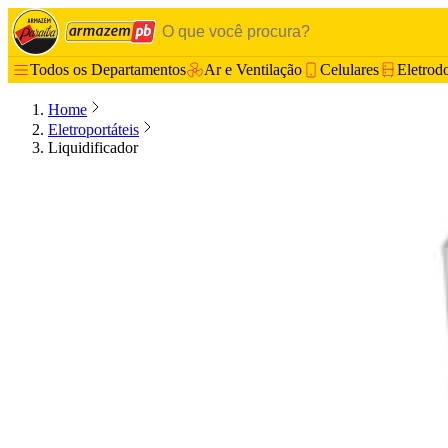
Todos os Departamentos
Ar e Ventilação
Celulares
Eletrod
Home
Eletroportáteis
Liquidificador