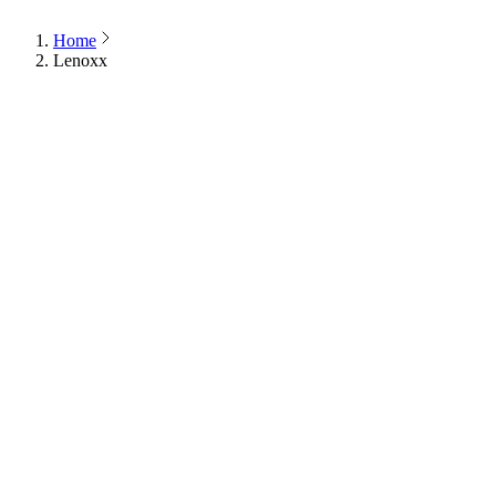
Home
Lenoxx