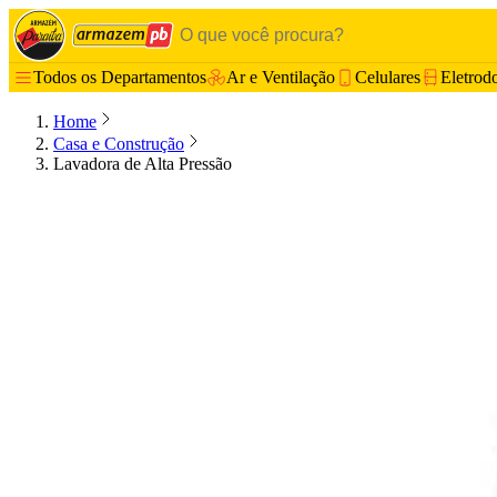
Todos os Departamentos
Ar e Ventilação
Celulares
Eletrod
Home
Casa e Construção
Lavadora de Alta Pressão