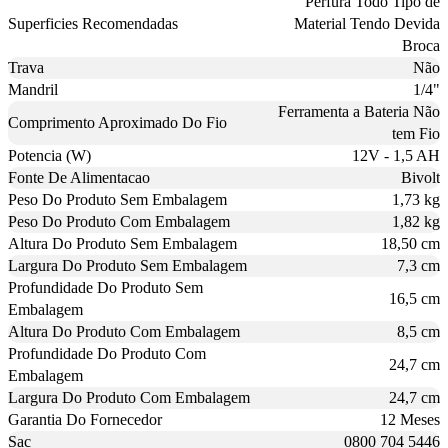
Perfura Todo Tipo de
Superficies Recomendadas
Material Tendo Devida
Broca
Trava
Não
Mandril
1/4"
Ferramenta a Bateria Não
Comprimento Aproximado Do Fio
tem Fio
Potencia (W)
12V - 1,5 AH
Fonte De Alimentacao
Bivolt
Peso Do Produto Sem Embalagem
1,73 kg
Peso Do Produto Com Embalagem
1,82 kg
Altura Do Produto Sem Embalagem
18,50 cm
Largura Do Produto Sem Embalagem
7,3 cm
Profundidade Do Produto Sem
16,5 cm
Embalagem
Altura Do Produto Com Embalagem
8,5 cm
Profundidade Do Produto Com
24,7 cm
Embalagem
Largura Do Produto Com Embalagem
24,7 cm
Garantia Do Fornecedor
12 Meses
Sac
0800 704 5446