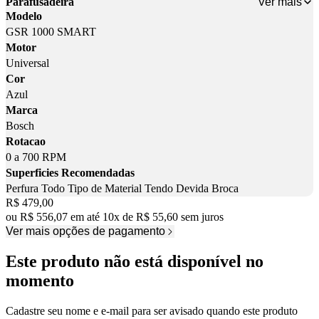
Ver mais
Parafusadeira
Modelo
GSR 1000 SMART
Motor
Universal
Cor
Azul
Marca
Bosch
Rotacao
0 a 700 RPM
Superficies Recomendadas
Perfura Todo Tipo de Material Tendo Devida Broca
Price:
R$ 479,00
ou
R$ 556,07
em até
10
x
de
R$ 55,60
sem juros
Ver mais opções de pagamento
Este produto não está disponível no
momento
Cadastre seu nome e e-mail para ser avisado quando este produto