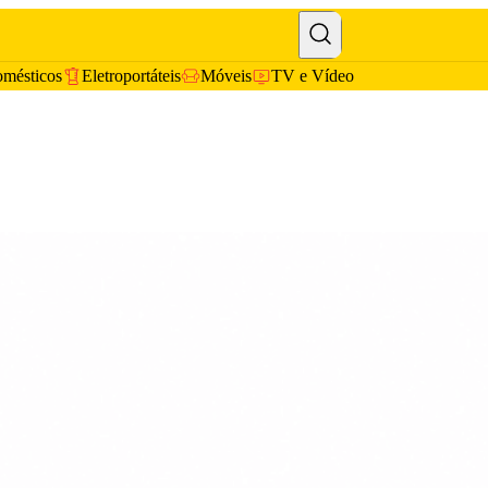
omésticos
Eletroportáteis
Móveis
TV e Vídeo