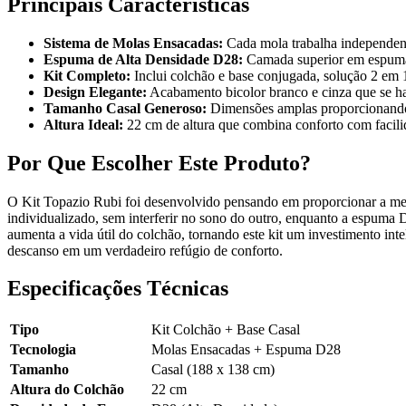
Principais Características
Sistema de Molas Ensacadas:
Cada mola trabalha independent
Espuma de Alta Densidade D28:
Camada superior em espuma D
Kit Completo:
Inclui colchão e base conjugada, solução 2 em 1
Design Elegante:
Acabamento bicolor branco e cinza que se 
Tamanho Casal Generoso:
Dimensões amplas proporcionando 
Altura Ideal:
22 cm de altura que combina conforto com facilid
Por Que Escolher Este Produto?
O Kit Topazio Rubi foi desenvolvido pensando em proporcionar a melh
individualizado, sem interferir no sono do outro, enquanto a espuma 
aumenta a vida útil do colchão, tornando este kit um investimento int
descanso em um verdadeiro refúgio de conforto.
Especificações Técnicas
Tipo
Kit Colchão + Base Casal
Tecnologia
Molas Ensacadas + Espuma D28
Tamanho
Casal (188 x 138 cm)
Altura do Colchão
22 cm