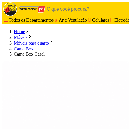
Todos os Departamentos
Ar e Ventilação
Celulares
Eletrod
Home
Móveis
Móveis para quarto
Cama Box
Cama Box Casal