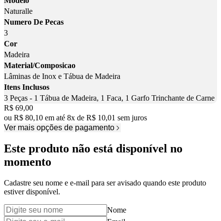
Modelo
Naturalle
Numero De Pecas
3
Cor
Madeira
Material/Composicao
Lâminas de Inox e Tábua de Madeira
Itens Inclusos
3 Peças - 1 Tábua de Madeira, 1 Faca, 1 Garfo Trinchante de Carne
Price:
R$ 69,00
ou
R$ 80,10
em até
8
x
de
R$ 10,01
sem juros
Ver mais opções de pagamento
Este produto não está disponível no
momento
Cadastre seu nome e e-mail para ser avisado quando este produto
estiver disponível.
Nome