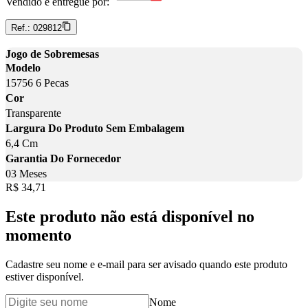
Vendido e entregue por:
Ref.:
029812
Jogo de Sobremesas
Modelo
15756 6 Pecas
Cor
Transparente
Largura Do Produto Sem Embalagem
6,4 Cm
Garantia Do Fornecedor
03 Meses
Price:
R$ 34,71
Este produto não está disponível no
momento
Cadastre seu nome e e-mail para ser avisado quando este produto
estiver disponível.
Nome