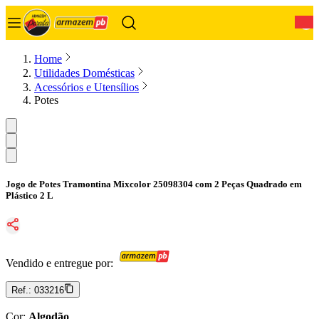
0
Home
Utilidades Domésticas
Acessórios e Utensílios
Potes
Jogo de Potes Tramontina Mixcolor 25098304 com 2 Peças Quadrado em
Plástico 2 L
Vendido e entregue por:
Ref.:
033216
Cor
:
Algodão