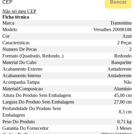
Buscar
Não sei meu CEP
Ficha técnica
Marca
Tramontina
Modelo
Versalhes 20698188
Cor
Azul
Caracteristicas
2 Peças
Numero De Pecas
2
Formato (Quadrado, Redondo..)
Redondo
Material Do Cabo
Banquelite
Acabamento Externo
Antiaderente
Acabamento Interno
Antiaderente
Acompanha Tampa
Não
Material/Composicao
Alumínio
Altura Do Produto Sem Embalagem
45,00 cm
Largura Do Produto Sem Embalagem
27,00 cm
Profundidade Do Produto Sem
8,3 cm
Embalagem
Peso Do Produto
0,71 kg
Garantia Do Fornecedor
3 Meses