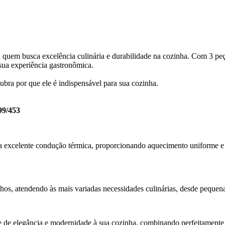
a quem busca excelência culinária e durabilidade na cozinha. Com 3 peç
sua experiência gastronômica.
cubra por que ele é indispensável para sua cozinha.
99/453
 excelente condução térmica, proporcionando aquecimento uniforme e rá
nhos, atendendo às mais variadas necessidades culinárias, desde pequenas
de elegância e modernidade à sua cozinha, combinando perfeitamente c