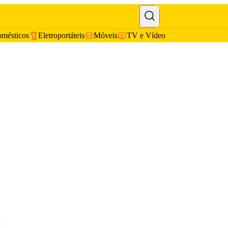
omésticos
Eletroportáteis
Móveis
TV e Vídeo