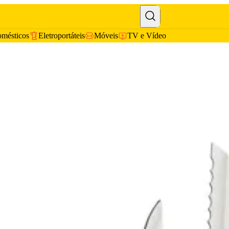
omésticos
Eletroportáteis
Móveis
TV e Vídeo