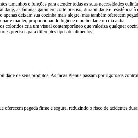
entes tamanhos e funções para atender todas as suas necessidades culinár
lidade, as lâminas garantem corte preciso, durabilidade e resistência à
o apenas deixam sua cozinha mais alegre, mas também oferecem pegada 
mpar e manter, proporcionando higiene e praticidade no dia a dia
s coloridos cria um visual contemporâneo que valoriza qualquer cozi
rtes precisos para diferentes tipos de alimentos
ilidade de seus produtos. As facas Plenus passam por rigorosos contro
 oferecem pegada firme e segura, reduzindo o risco de acidentes duran