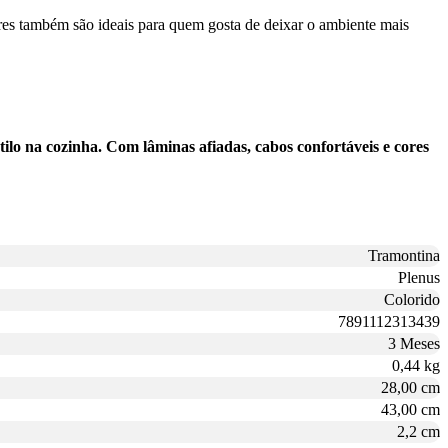
egres também são ideais para quem gosta de deixar o ambiente mais
ilo na cozinha. Com lâminas afiadas, cabos confortáveis e cores
Tramontina
Plenus
Colorido
7891112313439
3 Meses
0,44 kg
28,00 cm
43,00 cm
2,2 cm