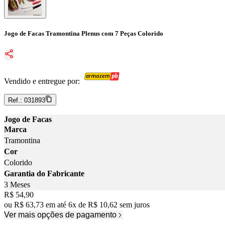
Jogo de Facas Tramontina Plenus com 7 Peças Colorido
Vendido e entregue por:
Ref.:
031893
Jogo de Facas
Marca
Tramontina
Cor
Colorido
Garantia do Fabricante
3 Meses
Price:
R$ 54,90
ou
R$ 63,73
em até
6
x
de
R$ 10,62
sem juros
Ver mais opções de pagamento