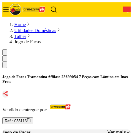
0
Home
Utilidades Domésticas
Talher
Jogo de Facas
Jogo de Facas Tramontina Affilata 23699054 7 Peças com Lâmina em Inox
Preto
Vendido e entregue por:
Ref.:
033116
Ver mais
Jogo de Facas