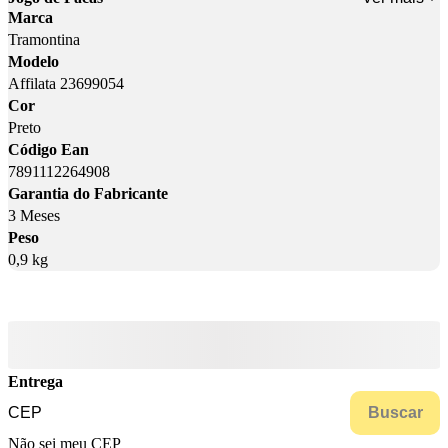
Marca
Tramontina
Modelo
Affilata 23699054
Cor
Preto
Código Ean
7891112264908
Garantia do Fabricante
3 Meses
Peso
0,9 kg
Entrega
Buscar
Não sei meu CEP